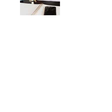
La Checklist Definitiva per il Lancio del
Tuo Sito Web
Un lancio senza intoppi del tuo sito
web - dal design all'esperienza
utente.
INVIAMELA, GRAZIE!