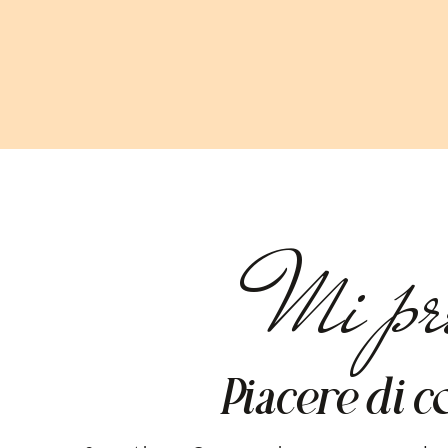
Mi pr
iacere di c
P