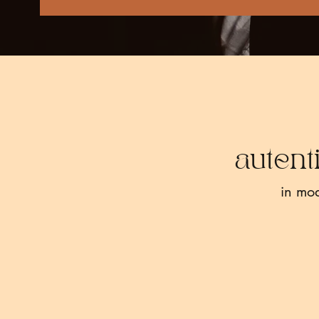
autent
in mo