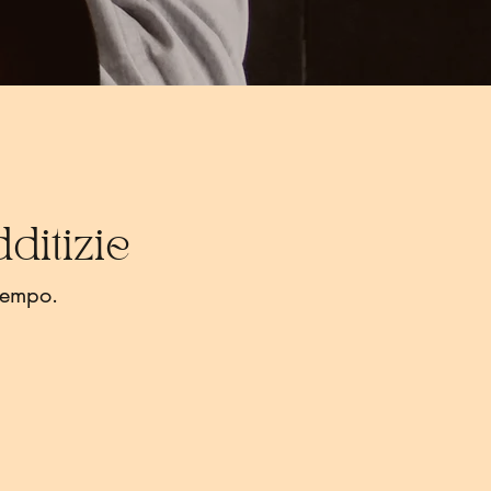
ditizie
tempo.