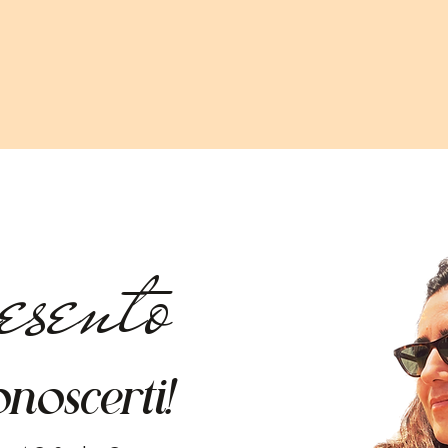
esento
onoscerti!