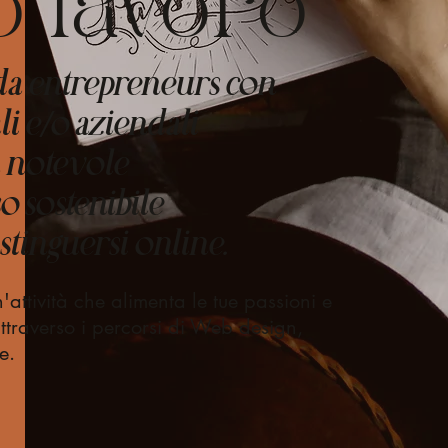
o lavoro
da entrepreneurs con
i e/o aziendali
a notevole
o sostenibile
stinguersi online.
'attività che alimenta le tue passioni e
attraverso i percorsi di Web design,
e.