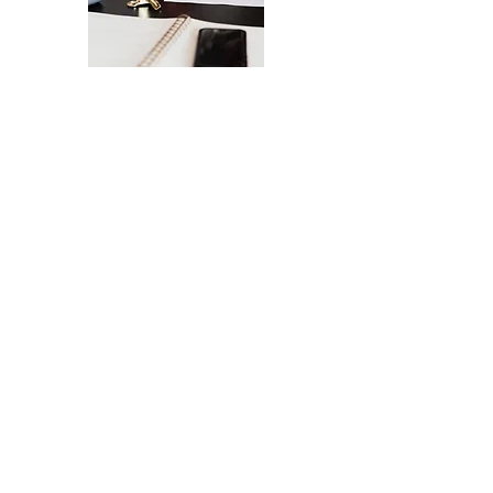
La Checklist Definitiva per il Lancio del
Tuo Sito Web
Un lancio senza intoppi del tuo sito
web - dal design all'esperienza
utente.
INVIAMELA, GRAZIE!