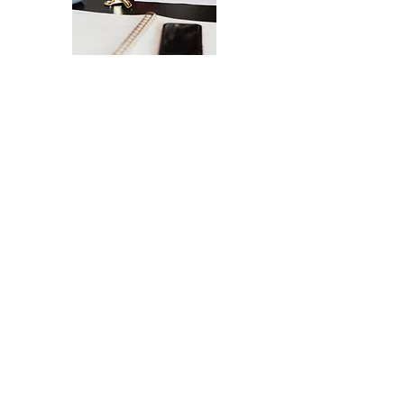
La Checklist Definitiva per il Lancio del
Tuo Sito Web
Un lancio senza intoppi del tuo sito
web - dal design all'esperienza
utente.
INVIAMELA, GRAZIE!