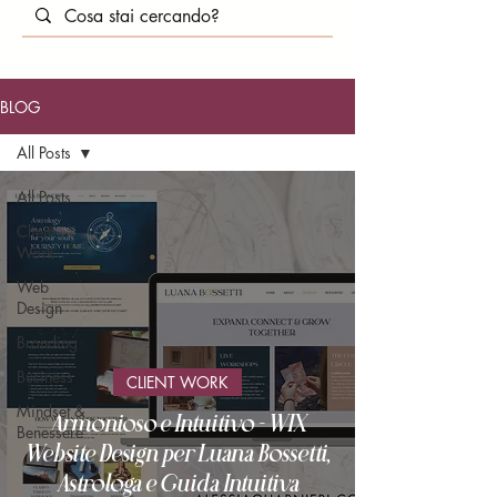
BLOG
All Posts
All Posts
Client
Work
Web
Design
Branding
Business
CLIENT WORK
Mindset &
Armonioso e Intuitivo - WIX
Benessere
Website Design per Luana Bossetti,
Astrologa e Guida Intuitiva