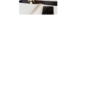
La Checklist Definitiva per il Lancio del
Tuo Sito Web
Un lancio senza intoppi del tuo sito
web - dal design all'esperienza
utente.
INVIAMELA, GRAZIE!