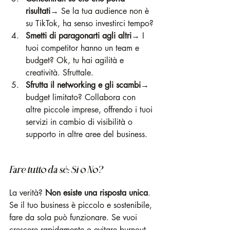
risultati
→ Se la tua audience non è 
su TikTok, ha senso investirci tempo?
Smetti di paragonarti agli altri
→ I 
tuoi competitor hanno un team e 
budget? Ok, tu hai agilità e 
creatività. Sfruttale.
Sfrutta il networking e gli scambi
→ 
budget limitato? Collabora con 
altre piccole imprese, offrendo i tuoi 
servizi in cambio di visibilità o 
supporto in altre aree del business.
Fare tutto da sé: Sì o No?
La verità? 
Non esiste una risposta unica
. 
Se il tuo business è piccolo e sostenibile, 
fare da sola può funzionare. Se vuoi 
crescere rapidamente o evitare burnout, 