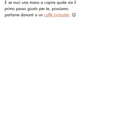
E se vuoi una mano a capire quale sia il 
primo passo giusto per te, possiamo 
parlarne davanti a un 
caffè (virtuale)
. 😉
☕
 Prendiamoci un caffè (virtuale) 
e troviamo insieme la tua strada
Basta sentirti bloccata o oberata di cose 
da fare.
 Parliamo del tuo business, delle 
tue sfide e di come puoi crescere in 
modo sostenibile, senza stressarti. 
Prenota una call gratuita di 30 minuti
con me e scopri il primo passo giusto 
per te.