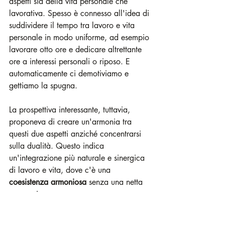
aspetti sia della vita personale che 
lavorativa. Spesso è connesso all'idea di 
suddividere il tempo tra lavoro e vita 
personale in modo uniforme, ad esempio 
lavorare otto ore e dedicare altrettante 
ore a interessi personali o riposo. E 
automaticamente ci demotiviamo e 
gettiamo la spugna. 
La prospettiva interessante, tuttavia, 
proponeva di creare un'armonia tra 
questi due aspetti anziché concentrarsi 
sulla dualità. Questo indica 
un'integrazione più naturale e sinergica 
di lavoro e vita, dove c'è una 
coesistenza armoniosa
 senza una netta 
separazione.
Per un imprenditore olistico, 
comprendere che il successo non 