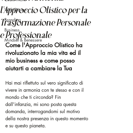
l'Approccio Olistico per la
Web Design
Branding
Trasformazione Personale
Business
e Professionale
Mindset & Benessere
Come l'Approccio Olistico ha 
rivoluzionato la mia vita ed il 
mio business e come posso 
aiutarti a cambiare la Tua
Hai mai riflettuto sul vero significato di 
vivere in armonia con te stesso e con il 
mondo che ti circonda? Fin 
dall'infanzia, mi sono posta questa 
domanda, interrogandomi sul motivo 
della nostra presenza in questo momento 
e su questo pianeta.